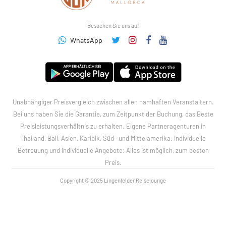
Besuchen Sie uns auf
WhatsApp
Unabhängiger Preisvergleich zwischen allen namhaften Veranstaltern.
Bei uns haben Sie die Garantie, zum Zeitpunkt der Buchung, das Beste
Preisleistungsverhältnis zu erhalten. Eigene Partneragenturen in
Thailand, Bali, Asien, Karibik, Süd– und Mittelamerika. Individuelle
Betreuung und individuelle Angebote: Alles ist möglich, zum besten
Preis.
Copyright © 2025 Lingenfelder Reiselounge