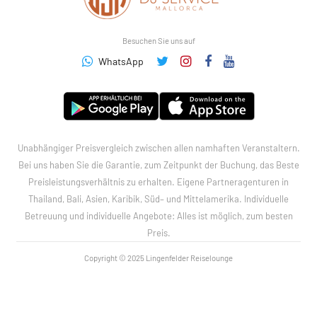
Besuchen Sie uns auf
WhatsApp
Unabhängiger Preisvergleich zwischen allen namhaften Veranstaltern.
Bei uns haben Sie die Garantie, zum Zeitpunkt der Buchung, das Beste
Preisleistungsverhältnis zu erhalten. Eigene Partneragenturen in
Thailand, Bali, Asien, Karibik, Süd– und Mittelamerika. Individuelle
Betreuung und individuelle Angebote: Alles ist möglich, zum besten
Preis.
Copyright © 2025 Lingenfelder Reiselounge