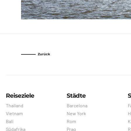
Zurück
Reiseziele
Städte
S
Thailand
Barcelona
F
Vietnam
New York
H
Bali
Rom
K
Südafrika
Prag
R