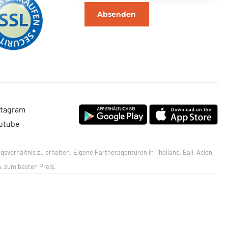
Absenden
stagram
utube
sverhältnis zu erhalten. Eigene Partneragenturen in Thailand, Bali, Asien,
h, zum besten Preis.