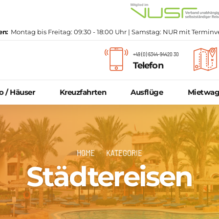
en:
Montag bis Freitag: 09:30 - 18:00 Uhr | Samstag: NUR mit Termin
+49 (0) 6344-94420 30
Telefon
 / Häuser
Kreuzfahrten
Ausflüge
Mietwa
HOME
KATEGORIE
Reiseberichte & Blog
Städtereisen
Hilfe & FAQ
Reiseschutz Online