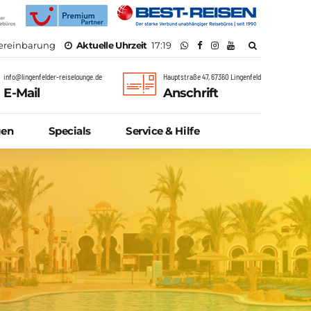
vereinbarung
Aktuelle Uhrzeit
17:19
info@lingenfelder-reiselounge.de
Hauptstraße 47, 67360 Lingenfeld
E-Mail
Anschrift
gen
Specials
Service & Hilfe
Parken am Flughafen
Online Check-In
Abflüge & Ankünfte