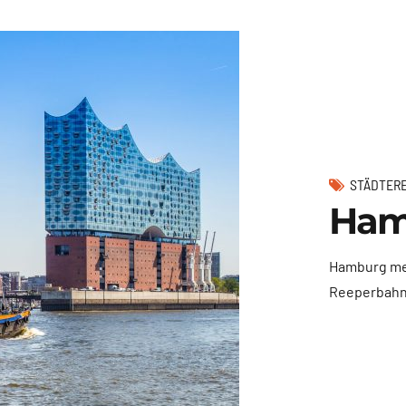
STÄDTER
Ham
Hamburg mei
Reeperbahn