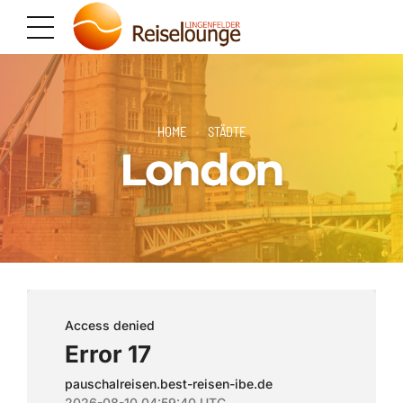
HOME
STÄDTE
London