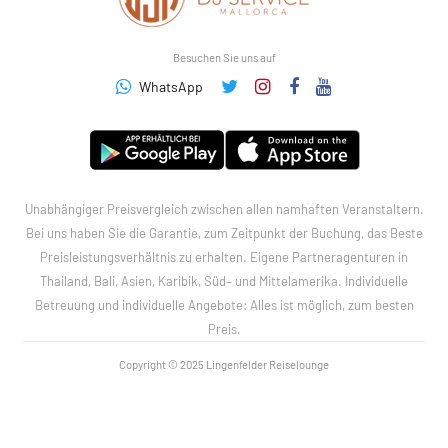
Besuchen Sie uns auf
WhatsApp
Unabhängiger Preisvergleich zwischen allen namhaften Veranstaltern.
Bei uns haben Sie die Garantie, zum Zeitpunkt der Buchung, das Beste
Preisleistungsverhältnis zu erhalten. Eigene Partneragenturen in
Thailand, Bali, Asien, Karibik, Süd– und Mittelamerika. Individuelle
Betreuung und individuelle Angebote: Alles ist möglich, zum besten
Preis.
Copyright © 2025 Lingenfelder Reiselounge