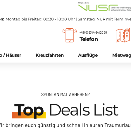
n:
Montag bis Freitag: 09:30 - 18:00 Uhr | Samstag: NUR mit Termin
+49 (0) 6344-94420 30
Telefon
 / Häuser
Kreuzfahrten
Ausflüge
Mietwa
Reiseberichte & Blog
SPONTAN MAL ABHEBEN?
Top
Deals List
Hilfe & FAQ
ir bringen euch günstig und schnell in euren Traumurlau
Reiseschutz Online