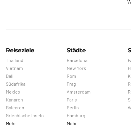
W
Reiseziele
Städte
S
Thailand
Barcelona
F
Vietnam
New York
H
Bali
Rom
K
Südafrika
Prag
R
Mexico
Amsterdam
R
Kanaren
Paris
S
Balearen
Berlin
W
Griechische Inseln
Hamburg
Mehr
Mehr