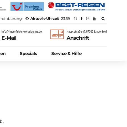
vereinbarung
Aktuelle Uhrzeit
23:59
info@lingenfelder-reiselounge.de
Hauptstraße 47, 67360 Lingenfeld
E-Mail
Anschrift
gen
Specials
Service & Hilfe
Parken am Flughafen
Online Check-In
b.
Abflüge & Ankünfte