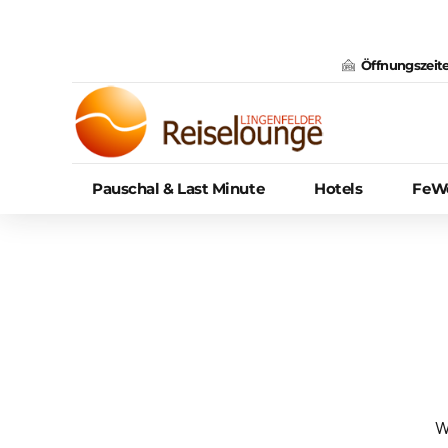
Öffnungszeite
Pauschal & Last Minute
Hotels
FeWo
Über Uns
Presse
W
Karriere