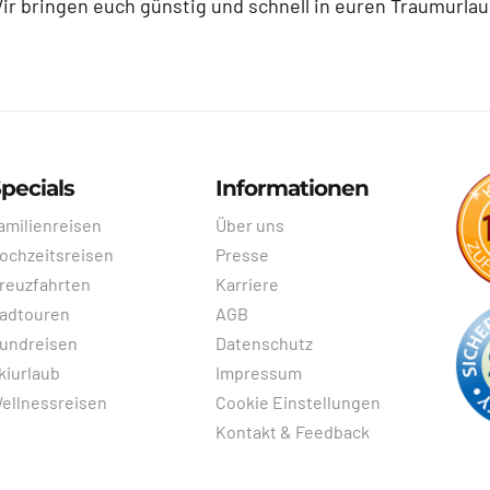
ir bringen euch günstig und schnell in euren Traumurlau
pecials
Informationen
amilienreisen
Über uns
ochzeitsreisen
Presse
reuzfahrten
Karriere
adtouren
AGB
undreisen
Datenschutz
kiurlaub
Impressum
ellnessreisen
Cookie Einstellungen
Kontakt & Feedback